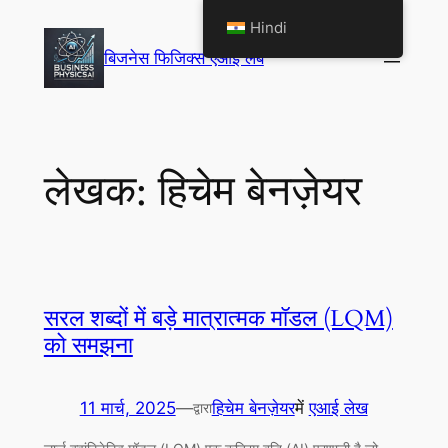
सामग्री
Hindi
पर
बिजनेस फिजिक्स एआई लैब
जाएं
लेखक:
हिचेम बेनज़ेयर
सरल शब्दों में बड़े मात्रात्मक मॉडल (LQM)
को समझना
11 मार्च, 2025
—
हिचेम बेनज़ेयर
में
एआई लेख
द्वारा