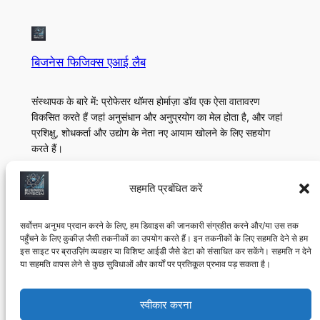
बिजनेस फिजिक्स एआई लैब
संस्थापक के बारे में: प्रोफेसर थॉमस होर्माज़ा डॉव एक ऐसा वातावरण
विकसित करते हैं जहां अनुसंधान और अनुप्रयोग का मेल होता है, और जहां
प्रशिक्षु, शोधकर्ता और उद्योग के नेता नए आयाम खोलने के लिए सहयोग
करते हैं।
के बारे में
गोपनीयता
सामाजिक
सहमति प्रबंधित करें
टीम
गोपनीयता नीति
Linkedin
अनुसंधान प्रोटोकॉल
नियम और शर्तें
यूट्यूब
सर्वोत्तम अनुभव प्रदान करने के लिए, हम डिवाइस की जानकारी संग्रहीत करने और/या उस तक
पहुँचने के लिए कुकीज़ जैसी तकनीकों का उपयोग करते हैं। इन तकनीकों के लिए सहमति देने से हम
मॉन्ट्रियल, क्यूबेक एआई लैब
हमसे संपर्क करें
इस साइट पर ब्राउज़िंग व्यवहार या विशिष्ट आईडी जैसे डेटा को संसाधित कर सकेंगे। सहमति न देने
या सहमति वापस लेने से कुछ सुविधाओं और कार्यों पर प्रतिकूल प्रभाव पड़ सकता है।
©
2025, बिजनेस फिजिक्स एआई लैब। 2024 से शैक्षणिक और
स्वीकार करना
अनुसंधान उद्देश्यों के लिए मॉन्ट्रियल, कनाडा में संचालित