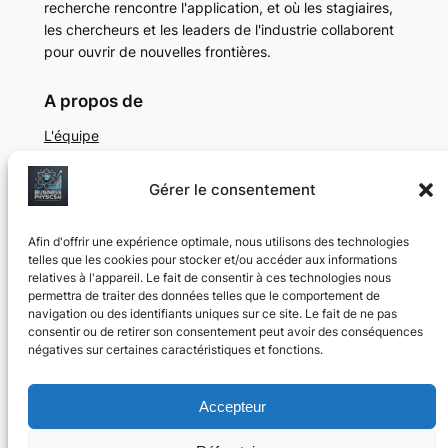
recherche rencontre l'application, et où les stagiaires,
les chercheurs et les leaders de l'industrie collaborent
pour ouvrir de nouvelles frontières.
A propos de
L'équipe
Protocole de recherche
Montréal, Québec Laboratoire d'IA
Gérer le consentement
Vie privée
Social
Afin d'offrir une expérience optimale, nous utilisons des technologies
Politique de confidentialité
LinkedIn
telles que les cookies pour stocker et/ou accéder aux informations
Conditions générales d'utilisation
YouTube
relatives à l'appareil. Le fait de consentir à ces technologies nous
Nous contacter
permettra de traiter des données telles que le comportement de
navigation ou des identifiants uniques sur ce site. Le fait de ne pas
consentir ou de retirer son consentement peut avoir des conséquences
négatives sur certaines caractéristiques et fonctions.
©
2025, Business Physics AI Lab. Fonctionne à
Montréal, au Canada, à des fins éducatives et de
Accepteur
recherche depuis 2024.