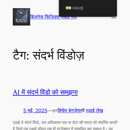
सामग्री
Hindi
पर
बिजनेस फिजिक्स एआई लैब
जाएं
टैग:
संदर्भ विंडोज़
AI में संदर्भ विंडो को समझना
5 मई, 2025
—
हिचेम बेनज़ेयर
में
एआई लेख
द्वारा
एआई में संदर्भ विंडो, उस अधिकतम पाठ या डेटा की मात्रा को संदर्भित करती
है जिसे एक एआई मॉडल एक ही इंटरैक्शन में संसाधित कर सकता है। यह