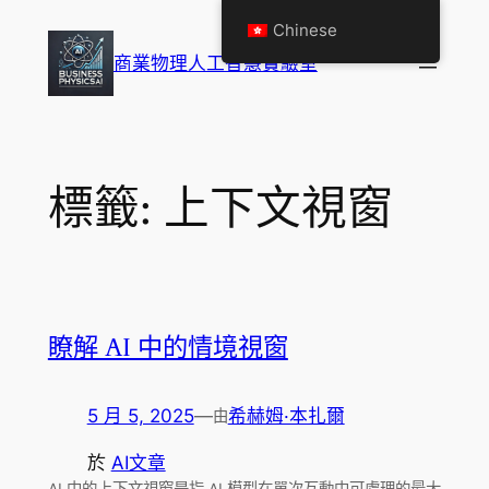
跳
Chinese
至
商業物理人工智慧實驗室
主
要
內
容
標籤:
上下文視窗
瞭解 AI 中的情境視窗
5 月 5, 2025
—
希赫姆·本扎爾
由
於
AI文章
AI 中的上下文視窗是指 AI 模型在單次互動中可處理的最大