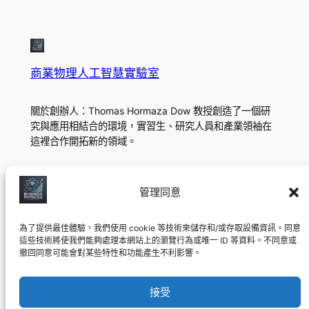
商業物理人工智慧實驗室
關於創辦人：Thomas Hormaza Dow 教授創造了一個研
究與應用相結合的環境，實習生、研究人員和產業領袖在
這裡合作開拓新的領域。
關於
隱私
社會的
管理同意
團隊
隱私權政策
LinkedIn
研究方案
條款與條件
Youtube
為了提供最佳體驗，我們使用 cookie 等技術來儲存和/或存取設備資訊。同意
魁北克蒙特婁人工智慧實驗室
聯絡我們
這些技術將使我們能夠處理本網站上的瀏覽行為或唯一 ID 等資料。不同意或
撤回同意可能會對某些特性和功能產生不利影響。
©
2025年，商業物理人工智慧實驗室。自 2024 年起在加
接受
拿大蒙特婁開展教育和研究業務