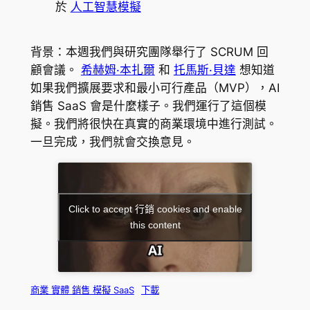
於
人工智慧模擬
背景：本週我們與研究團隊舉行了 SCRUM 回
顧會議。
希赫姆·本扎爾
和
托馬斯·貝達
想知道
如果我們擴展要求和最小可行產品（MVP），AI
銷售 SaaS 會是什麼樣子。我們運行了這個模
擬。我們將很快在真實的商業環境中進行測試。
一旦完成，我們就會交換意見。
Click to accept 行銷 cookies and enable
this content
商業 實體 銷售 模擬 SaaS
下載