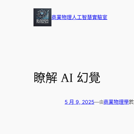
跳
至
商業物理人工智慧實驗室
主
要
內
容
瞭解 AI 幻覺
5 月 9, 2025
—
商業物理學
由