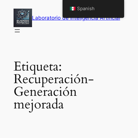
Saltar
Spanish
al
Laboratorio de Inteligencia Artificial
contenido
Etiqueta:
Recuperación-
Generación
mejorada