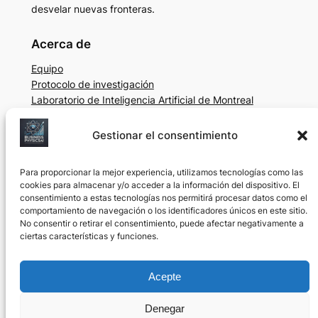
desvelar nuevas fronteras.
Acerca de
Equipo
Protocolo de investigación
Laboratorio de Inteligencia Artificial de Montreal
(Quebec)
Gestionar el consentimiento
Privacidad
Social
Política de privacidad
LinkedIn
Para proporcionar la mejor experiencia, utilizamos tecnologías como las
Condiciones generales
YouTube
cookies para almacenar y/o acceder a la información del dispositivo. El
Póngase en contacto con nosotros
consentimiento a estas tecnologías nos permitirá procesar datos como el
comportamiento de navegación o los identificadores únicos en este sitio.
No consentir o retirar el consentimiento, puede afectar negativamente a
ciertas características y funciones.
©
2025, Business Physics AI Lab. En funcionamiento
en Montreal (Canadá) con fines educativos y de
Acepte
investigación desde 2024.
Denegar