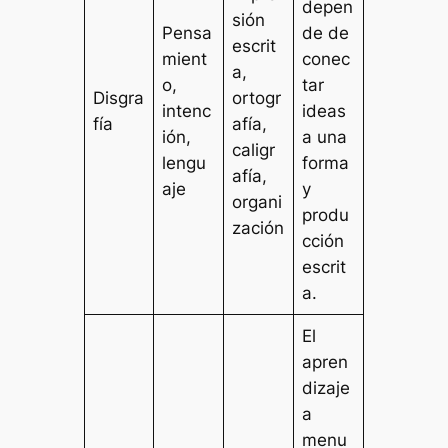
depen
sión
Pensa
de de
escrit
mient
conec
a,
o,
tar
Disgra
ortogr
intenc
ideas
fía
afía,
ión,
a una
caligr
lengu
forma
afía,
aje
y
organi
produ
zación
cción
escrit
a.
El
apren
dizaje
a
menu