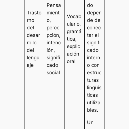
Pensa
do
Trasto
mient
depen
Vocab
rno
o,
de de
ulario,
del
perce
conec
gramá
desar
pción,
tar el
tica,
rollo
intenc
signifi
explic
del
ión,
cado
ación
lengu
signifi
intern
oral
aje
cado
o con
social
estruc
turas
lingüís
ticas
utiliza
bles.
Un