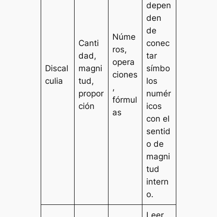
depen
den
de
Núme
Canti
conec
ros,
dad,
tar
opera
Discal
magni
símbo
ciones
culia
tud,
los
,
propor
numér
fórmul
ción
icos
as
con el
sentid
o de
magni
tud
intern
o.
Leer