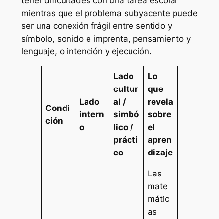
tener dificultades con una tarea escolar
mientras que el problema subyacente puede
ser una conexión frágil entre sentido y
símbolo, sonido e imprenta, pensamiento y
lenguaje, o intención y ejecución.
Lado
Lo
cultur
que
Lado
al /
revela
Condi
intern
simbó
sobre
ción
o
lico /
el
prácti
apren
co
dizaje
Las
mate
mátic
as