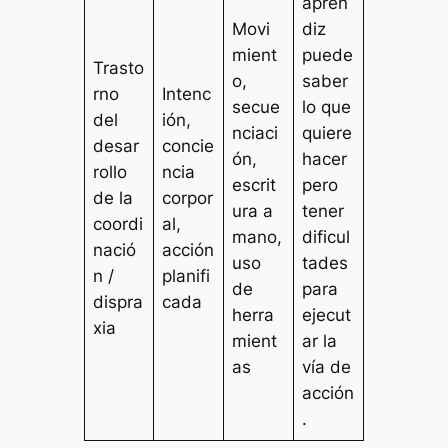
apren
Movi
diz
mient
puede
Trasto
o,
saber
rno
Intenc
secue
lo que
del
ión,
nciaci
quiere
desar
concie
ón,
hacer
rollo
ncia
escrit
pero
de la
corpor
ura a
tener
coordi
al,
mano,
dificul
nació
acción
uso
tades
n /
planifi
de
para
dispra
cada
herra
ejecut
xia
mient
ar la
as
vía de
acción
.