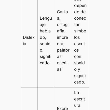
depen
Carta
de de
Lengu
s,
conec
aje
ortogr
tar
habla
afía,
símbo
Dislex
do,
impre
los
ia
sonid
nta,
escrit
o,
palabr
os
signifi
as
con
cado
escrit
sonid
as
o y
signifi
cado.
La
escrit
ura
Expre