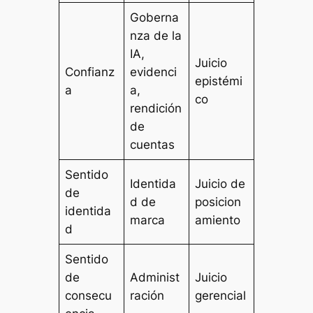
Goberna
nza de la
IA,
Juicio
Confianz
evidenci
epistémi
a
a,
co
rendición
de
cuentas
Sentido
Identida
Juicio de
de
d de
posicion
identida
marca
amiento
d
Sentido
de
Administ
Juicio
consecu
ración
gerencial