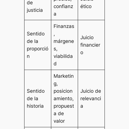
de
confianz
ético
justicia
a
Finanzas
Sentido
,
Juicio
de la
márgene
financier
proporció
s,
o
n
viabilida
d
Marketin
g,
Sentido
posicion
Juicio de
de la
amiento,
relevanci
historia
propuest
a
a de
valor